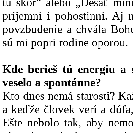
tu skôr“ alebo „Desať min
príjemní i pohostinní. Aj
povzbudenie a chvála Bohu 
sú mi popri rodine oporou.
Kde berieš tú energiu a 
veselo a spontánne?
Kto dnes nemá starosti? Ka
a keďže človek verí a dúfa
Ešte nebolo tak, aby nemo