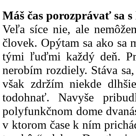
Máš čas porozprávať sa 
Veľa síce nie, ale nemôže
človek. Opýtam sa ako sa m
tými ľuďmi každý deň. Pre
nerobím rozdiely. Stáva sa,
však zdržím niekde dlhš
todohnať. Navyše pribu
polyfunkčnom dome dvanásť
v ktorom čase k ním prichá